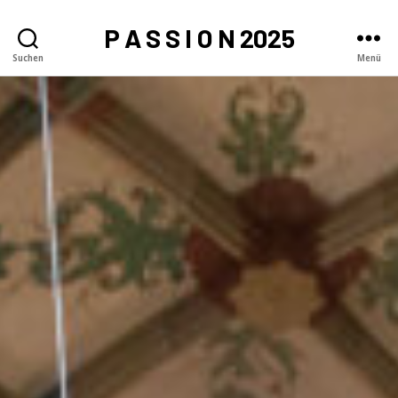
P A S S I O N 2025
Suchen
Menü