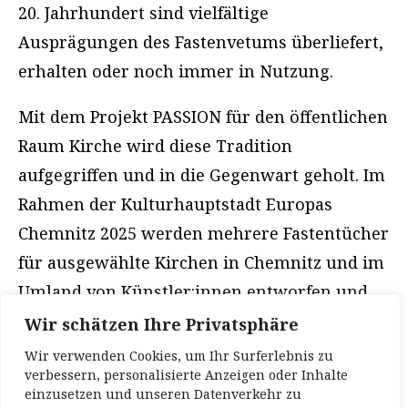
20. Jahrhundert sind vielfältige
Ausprägungen des Fastenvetums überliefert,
erhalten oder noch immer in Nutzung.
Mit dem Projekt PASSION für den öffentlichen
Raum Kirche wird diese Tradition
aufgegriffen und in die Gegenwart geholt. Im
Rahmen der Kulturhauptstadt Europas
Chemnitz 2025 werden mehrere Fastentücher
für ausgewählte Kirchen in Chemnitz und im
Umland von Künstler:innen entworfen und
während der Fastenzeiten installiert. Mit
Wir schätzen Ihre Privatsphäre
diesen (kon)temporären künstlerischen
Wir verwenden Cookies, um Ihr Surferlebnis zu
verbessern, personalisierte Anzeigen oder Inhalte
Verhüllungen öffnet sich die jeweilige
einzusetzen und unseren Datenverkehr zu